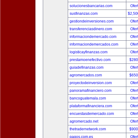
solucionesbancarias.com
Ofer
susfinanzas.com
$2,50
gestiondeinversiones.com
Ofer
transferenciasdinero.com
Ofer
informaciondemercado.com
Ofer
informaciondemercados.com
Ofer
logisticayfinanzas.com
Ofer
prestamoenefectivo.com
$280
guiadefinanzas.com
Ofer
agromercados.com
$650
proyectodeinversion.com
Ofer
panoramafinanciero.com
Ofer
bancoguatemala.com
Ofer
plataformafinanciera.com
Ofer
encuestasdemercado.com
Ofer
agromercado.net
Ofer
thetradernetwork.com
$900
pagos.com.es
Ofer