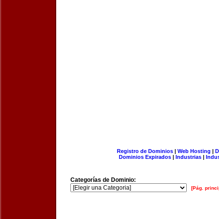
Registro de Dominios
|
Web Hosting
|
D
Dominios Expirados
|
Industrias
|
Indu
Categorías de Dominio:
[Pág. princi