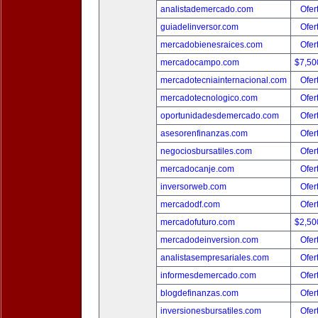
analistademercado.com
Ofer
guiadelinversor.com
Ofer
mercadobienesraices.com
Ofer
mercadocampo.com
$7,50
mercadotecniainternacional.com
Ofer
mercadotecnologico.com
Ofer
oportunidadesdemercado.com
Ofer
asesorenfinanzas.com
Ofer
negociosbursatiles.com
Ofer
mercadocanje.com
Ofer
inversorweb.com
Ofer
mercadodf.com
Ofer
mercadofuturo.com
$2,50
mercadodeinversion.com
Ofer
analistasempresariales.com
Ofer
informesdemercado.com
Ofer
blogdefinanzas.com
Ofer
inversionesbursatiles.com
Ofer