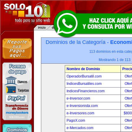
Dominios de la Categoría -
Economia
113 dominios en esta categ
Mostrando 1 de 113
Nombre de Dominio
Preci
OperadorBursatil.com
Ofer
IndicesBursatiles.com
Ofer
IndicesFinancieros.com
Ofer
e-Inversor.com
Ofer
e-Inversionista.com
Ofer
e-Inversores.com
$800
PagoX.com
Ofer
e-Mercados.com
Ofer