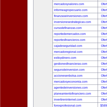
mercadosyvalores.com
Ofer
informeagropecuario.com
Ofer
finanzaseinversiones.com
Ofer
inversionesestrategicas.com
Ofer
cursodefinanzas.com
Ofer
reportedemercados.com
Ofer
reportesfinancieros.com
Ofer
cajadeseguridad.com
Ofer
mercadoregional.com
Ofer
exitoydinero.com
Ofer
gestionesfinancieras.com
Ofer
segurodeinversion.com
Ofer
accionesenbolsa.com
Ofer
mercadosyeconomia.com
Ofer
agentedeinversiones.com
Ofer
planeamientofinanciero.com
Ofer
invertireninternet.com
Ofer
forexprofesional.com
$589