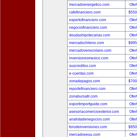
mercadoenergetico.com
Ofer
cafefinanciero.com
$550
expertofinanciero.com
Ofer
negociofinanciero.com
Ofer
deudashipotecarias.com
Ofer
mercadochileno.com
$995
mercadovenezolano.com
Ofer
inversionesmexico.com
Ofer
suscreditos.com
Ofer
e-cuentas.com
Ofer
zonadepagos.com
$700
reportefinanciero.com
Ofer
zonabursatil.com
Ofer
exportimportguide.com
Ofer
asesoriacomercioexterior.com
Ofer
analistadenegocios.com
Ofer
forodeinversiones.com
$950
mercadoeeuu.com
Ofer