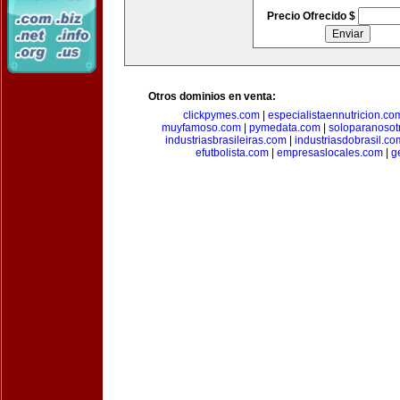
Precio Ofrecido $
Otros dominios en venta:
clickpymes.com
|
especialistaennutricion.co
muyfamoso.com
|
pymedata.com
|
soloparanosot
industriasbrasileiras.com
|
industriasdobrasil.co
efutbolista.com
|
empresaslocales.com
|
g