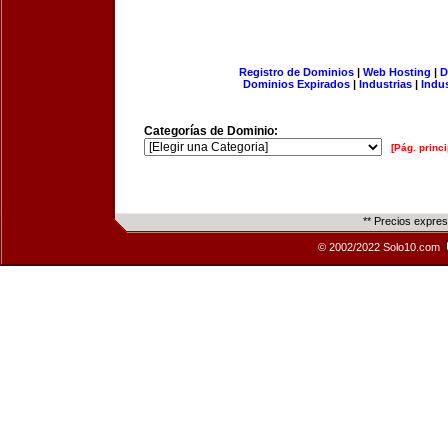
Registro de Dominios
|
Web Hosting
|
D
Dominios Expirados
|
Industrias
|
Indu
Categorías de Dominio:
[Pág. princi
** Precios expre
© 2002/2022 Solo10.com