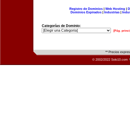
Registro de Dominios
|
Web Hosting
|
D
Dominios Expirados
|
Industrias
|
Indu
Categorías de Dominio:
[Pág. princi
** Precios expre
© 2002/2022 Solo10.com