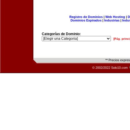
Registro de Dominios
|
Web Hosting
|
D
Dominios Expirados
|
Industrias
|
Indu
Categorías de Dominio:
[Pág. princi
** Precios expre
© 2002/2022 Solo10.com