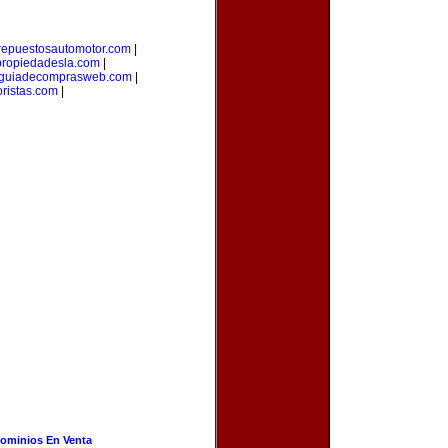
repuestosautomotor.com
|
propiedadesla.com
|
guiadecomprasweb.com
|
ristas.com
|
ominios En Venta