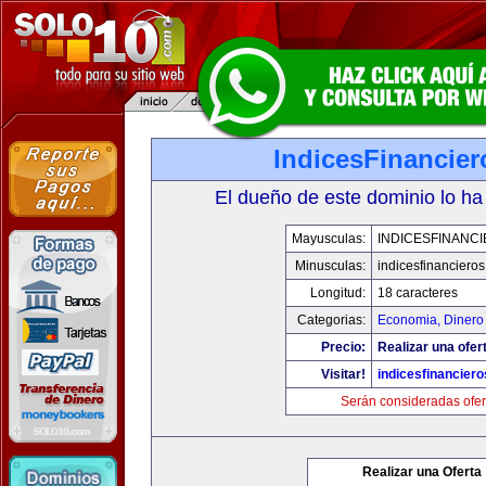
IndicesFinancie
El dueño de este dominio lo ha
Mayusculas:
INDICESFINANC
Minusculas:
indicesfinanciero
Longitud:
18 caracteres
Categorias:
Economia, Dinero
Precio:
Realizar una ofer
Visitar!
indicesfinancier
Serán consideradas ofer
Realizar una Oferta