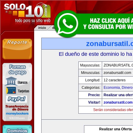
zonabursatil
El dueño de este dominio lo ha
Mayusculas:
ZONABURSATIL.
Minusculas:
zonabursatil.com
Longitud:
12 caracteres
Categorias:
Economia, Dinero
Precio:
Realizar una ofer
Visitar!
zonabursatil.com
Serán consideradas ofer
Realizar una Oferta