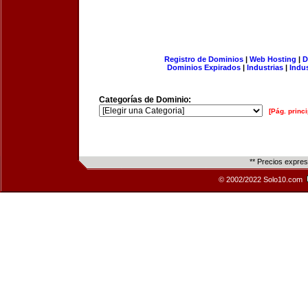
Registro de Dominios
|
Web Hosting
|
D
Dominios Expirados
|
Industrias
|
Indu
Categorías de Dominio:
[Pág. princi
** Precios expre
© 2002/2022 Solo10.com