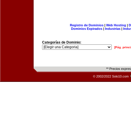
Registro de Dominios
|
Web Hosting
|
D
Dominios Expirados
|
Industrias
|
Indu
Categorías de Dominio:
[Pág. princi
** Precios expre
© 2002/2022 Solo10.com