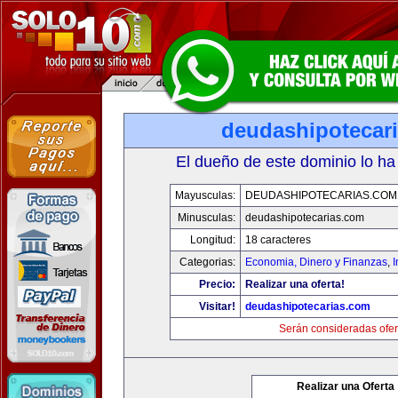
deudashipotecar
El dueño de este dominio lo ha
Mayusculas:
DEUDASHIPOTECARIAS.COM
Minusculas:
deudashipotecarias.com
Longitud:
18 caracteres
Categorias:
Economia, Dinero y Finanzas
,
Precio:
Realizar una oferta!
Visitar!
deudashipotecarias.com
Serán consideradas ofer
Realizar una Oferta