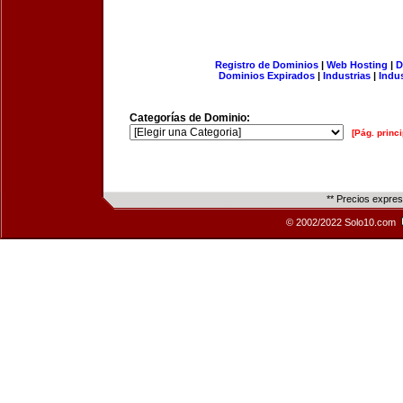
Registro de Dominios
|
Web Hosting
|
D
Dominios Expirados
|
Industrias
|
Indu
Categorías de Dominio:
[Pág. princi
** Precios expre
© 2002/2022 Solo10.com