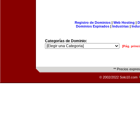
Registro de Dominios
|
Web Hosting
|
D
Dominios Expirados
|
Industrias
|
Indu
Categorías de Dominio:
[Pág. princi
** Precios expre
© 2002/2022 Solo10.com