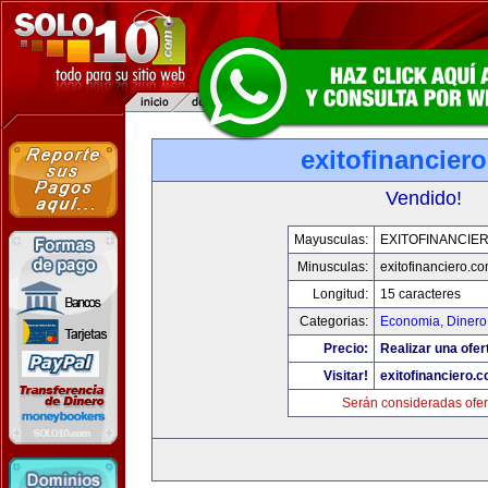
exitofinancier
Vendido!
Mayusculas:
EXITOFINANCIE
Minusculas:
exitofinanciero.c
Longitud:
15 caracteres
Categorias:
Economia, Dinero
Precio:
Realizar una ofer
Visitar!
exitofinanciero.
Serán consideradas ofer