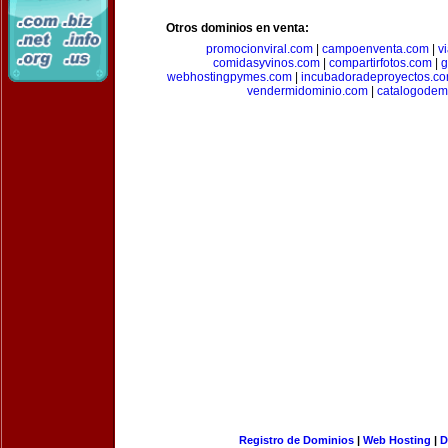
Otros dominios en venta:
promocionviral.com
|
campoenventa.com
|
v
comidasyvinos.com
|
compartirfotos.com
|
g
webhostingpymes.com
|
incubadoradeproyectos.c
vendermidominio.com
|
catalogodem
Registro de Dominios
|
Web Hosting
|
D