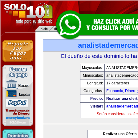
analistademerca
El dueño de este dominio lo ha
Mayusculas:
ANALISTADEME
Minusculas:
analistademercad
Longitud:
17 caracteres
Categorias:
Economia, Dinero 
Precio:
Realizar una ofert
Visitar!
analistademerca
Serán consideradas ofer
Realizar una Oferta