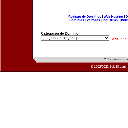
Registro de Dominios
|
Web Hosting
|
D
Dominios Expirados
|
Industrias
|
Indu
Categorías de Dominio:
[Pág. princi
** Precios expre
© 2002/2022 Solo10.com