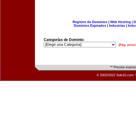
Registro de Dominios
|
Web Hosting
|
D
Dominios Expirados
|
Industrias
|
Indu
Categorías de Dominio:
[Pág. princi
** Precios expre
© 2002/2022 Solo10.com