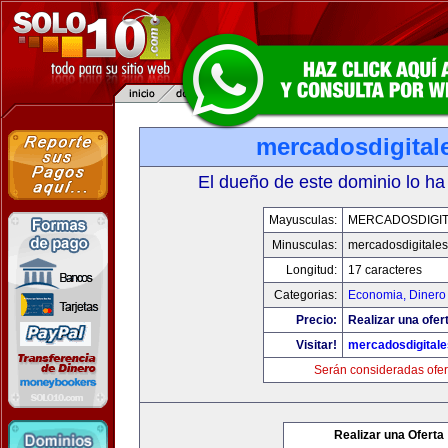
mercadosdigital
El dueño de este dominio lo ha
Mayusculas:
MERCADOSDIGIT
Minusculas:
mercadosdigitale
Longitud:
17 caracteres
Categorias:
Economia, Dinero
Precio:
Realizar una ofer
Visitar!
mercadosdigital
Serán consideradas ofer
Realizar una Oferta