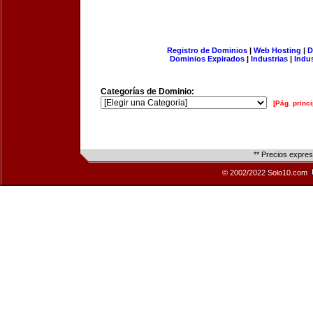
Registro de Dominios
|
Web Hosting
|
D
Dominios Expirados
|
Industrias
|
Indu
Categorías de Dominio:
[Pág. princi
** Precios expre
© 2002/2022 Solo10.com