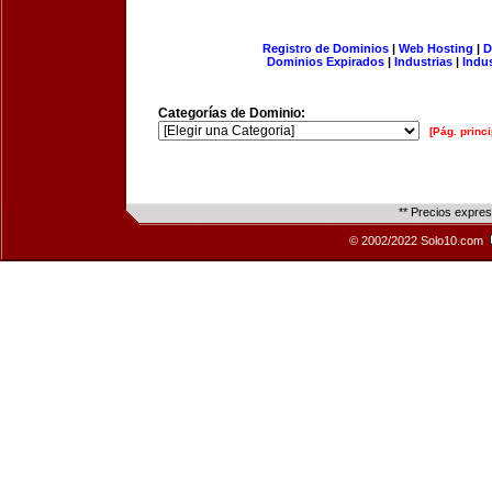
Registro de Dominios
|
Web Hosting
|
D
Dominios Expirados
|
Industrias
|
Indu
Categorías de Dominio:
[Pág. princi
** Precios expre
© 2002/2022 Solo10.com