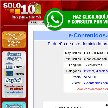
e-Contenidos
El dueño de este dominio lo ha
Mayusculas:
E-CONTENIDOS
Minusculas:
e-contenidos.com
Longitud:
12 caracteres
Categorias:
Internet
,
Miscelane
Precio:
$1,500.00
Visitar!
e-contenidos.co
Serán consideradas ofer
R