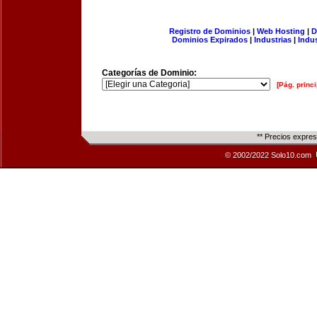
Registro de Dominios
|
Web Hosting
|
D
Dominios Expirados
|
Industrias
|
Indu
Categorías de Dominio:
[Pág. princi
** Precios expre
© 2002/2022 Solo10.com