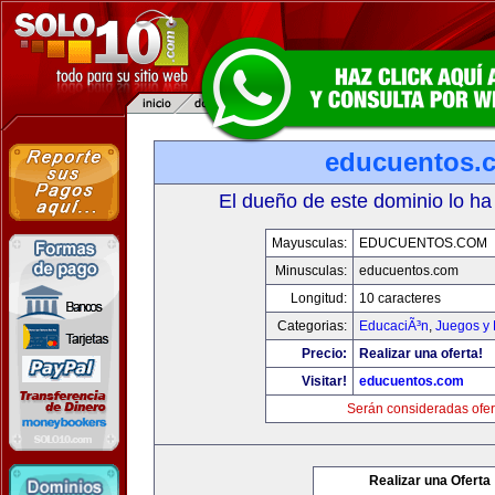
educuentos.
El dueño de este dominio lo ha
Mayusculas:
EDUCUENTOS.COM
Minusculas:
educuentos.com
Longitud:
10 caracteres
Categorias:
EducaciÃ³n
,
Juegos y 
Precio:
Realizar una oferta!
Visitar!
educuentos.com
Serán consideradas ofer
Realizar una Oferta