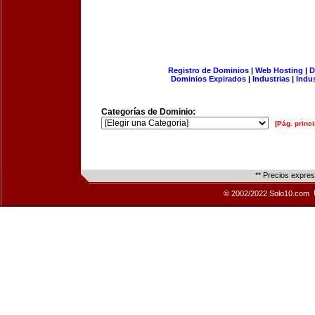
Registro de Dominios
|
Web Hosting
|
D
Dominios Expirados
|
Industrias
|
Indu
Categorías de Dominio:
[Pág. princi
** Precios expre
© 2002/2022 Solo10.com