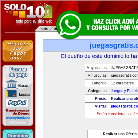
juegasgratis
El dueño de este dominio lo ha
Mayusculas:
JUEGASGRATI
Minusculas:
juegasgratis.co
Longitud:
12 caracteres
Categorias:
Juegos y Entret
Precio:
Realizar una of
Visitar!
juegasgratis.c
Serán consideradas ofer
Realizar una Oferta