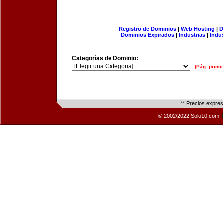
Registro de Dominios
|
Web Hosting
|
D
Dominios Expirados
|
Industrias
|
Indu
Categorías de Dominio:
[Pág. princi
** Precios expre
© 2002/2022 Solo10.com