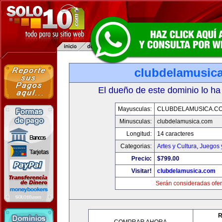
clubdelamusic
El dueño de este dominio lo ha
Mayusculas:
CLUBDELAMUSICA.C
Minusculas:
clubdelamusica.com
Longitud:
14 caracteres
Categorias:
Artes y Cultura
,
Juegos 
Precio:
$799.00
Visitar!
clubdelamusica.com
Serán consideradas ofer
R