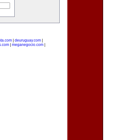
ta.com
|
deuruguay.com
|
s.com
|
meganegocio.com
|