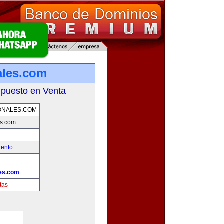
ales.com
 puesto en Venta
ONALES.COM
es.com
iento
es.com
tas