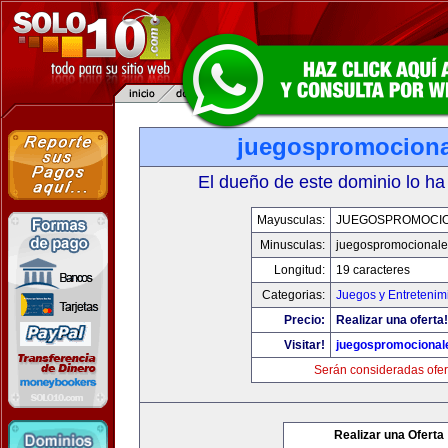
juegospromocion
El dueño de este dominio lo ha
Mayusculas:
JUEGOSPROMOCI
Minusculas:
juegospromocional
Longitud:
19 caracteres
Categorias:
Juegos y Entretenim
Precio:
Realizar una oferta!
Visitar!
juegospromocional
Serán consideradas ofer
Realizar una Oferta