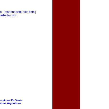
om
|
imagenesvirtuales.com
|
arbella.com
|
ominios En Venta
strias Argentinas