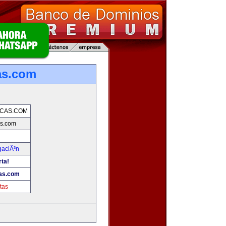
as.com
ICAS.COM
s.com
gaciÃ³n
rta!
as.com
tas