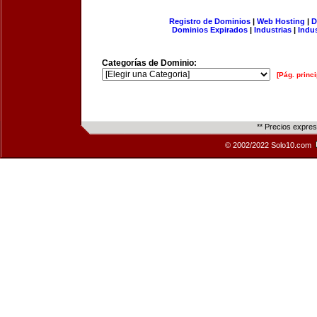
Registro de Dominios
|
Web Hosting
|
D
Dominios Expirados
|
Industrias
|
Indu
Categorías de Dominio:
[Pág. princi
** Precios expre
© 2002/2022 Solo10.com