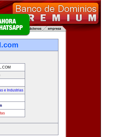
l.com
L.COM
m
s e Industrias
om
tas