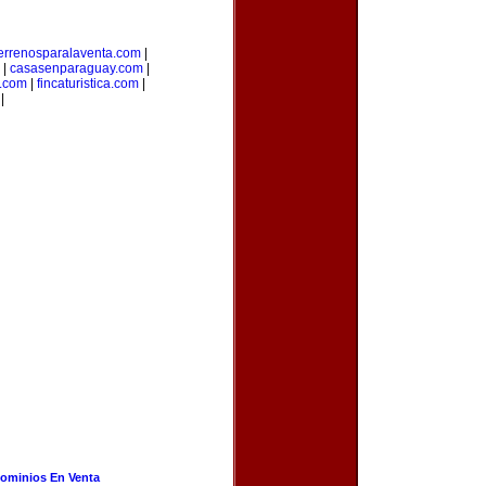
errenosparalaventa.com
|
|
casasenparaguay.com
|
s.com
|
fincaturistica.com
|
|
ominios En Venta