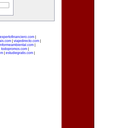
expertofinanciero.com
|
ais.com
|
viajedirecto.com
|
informeambiental.com
|
|
todopromos.com
|
om
|
estudiegratis.com
|