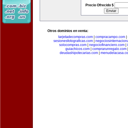
Precio Ofrecido $
Otros dominios en venta:
tarjetadecompras.com
|
compracampo.com
|
sesionesfotograficas.com
|
negociosinternacion
solocompras.com
|
negociofinanciero.com
|
guiachicos.com
|
comprarunregalo.com
deudashipotecarias.com
|
menudelacasa.c