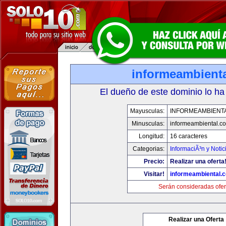
informeambient
El dueño de este dominio lo ha
Mayusculas:
INFORMEAMBIENT
Minusculas:
informeambiental.c
Longitud:
16 caracteres
Categorias:
InformaciÃ³n y Notic
Precio:
Realizar una oferta
Visitar!
informeambiental.
Serán consideradas ofer
Realizar una Oferta