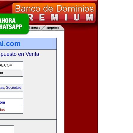
al.com
 puesto en Venta
AL.COM
om
ias
,
Sociedad
!
com
tas