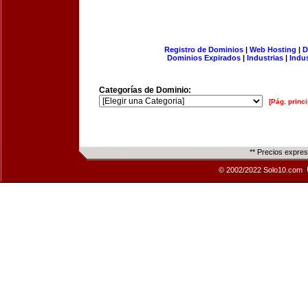
Registro de Dominios
|
Web Hosting
|
D
Dominios Expirados
|
Industrias
|
Indu
Categorías de Dominio:
[Pág. princi
** Precios expre
© 2002/2022 Solo10.com