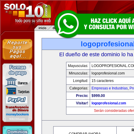
logoprofesiona
El dueño de este dominio lo ha
Mayusculas:
LOGOPROFESIONAL.CO
Minusculas:
logoprofesional.com
Longitud:
15 caracteres
Categorias:
Empresas e Industrias
,
Pr
Precio:
$999.00
Visitar!
logoprofesional.com
Serán consideradas ofer
R