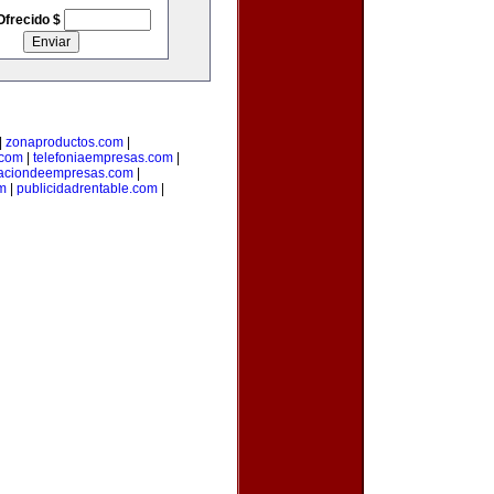
Ofrecido $
|
zonaproductos.com
|
.com
|
telefoniaempresas.com
|
aciondeempresas.com
|
om
|
publicidadrentable.com
|