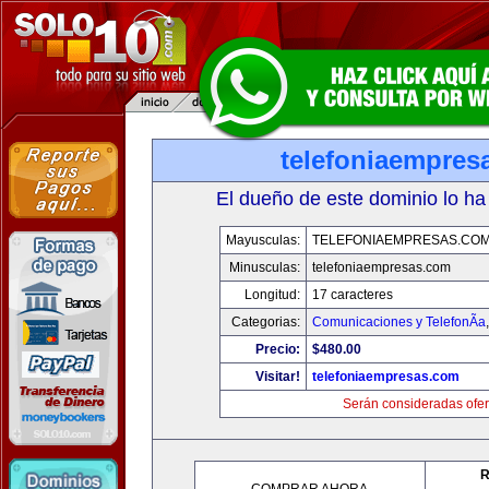
telefoniaempres
El dueño de este dominio lo ha
Mayusculas:
TELEFONIAEMPRESAS.CO
Minusculas:
telefoniaempresas.com
Longitud:
17 caracteres
Categorias:
Comunicaciones y TelefonÃ­a
Precio:
$480.00
Visitar!
telefoniaempresas.com
Serán consideradas ofer
R