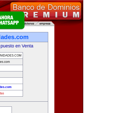
dades.com
 puesto en Venta
NIDADES.COM
des.com
des.com
tas