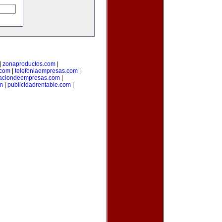
|
zonaproductos.com
|
.com
|
telefoniaempresas.com
|
aciondeempresas.com
|
om
|
publicidadrentable.com
|