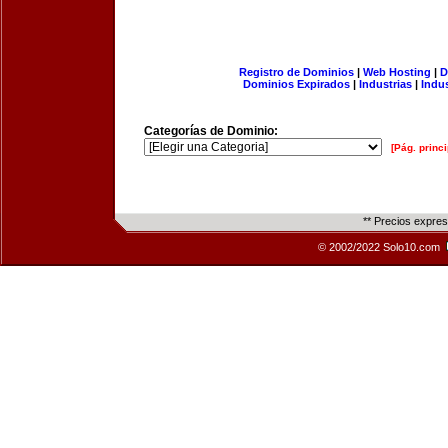
Registro de Dominios
|
Web Hosting
|
D
Dominios Expirados
|
Industrias
|
Indu
Categorías de Dominio:
[Pág. princi
** Precios expre
© 2002/2022 Solo10.com