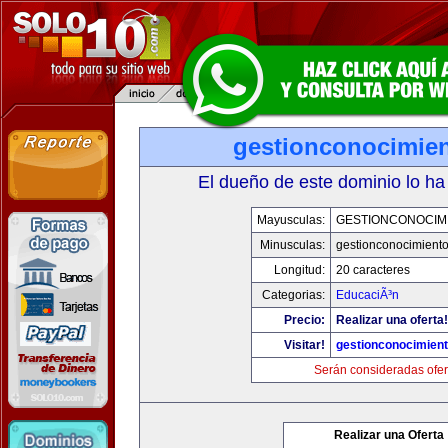
gestionconocimie
El dueño de este dominio lo ha
Mayusculas:
GESTIONCONOCIM
Minusculas:
gestionconocimient
Longitud:
20 caracteres
Categorias:
EducaciÃ³n
Precio:
Realizar una oferta!
Visitar!
gestionconocimien
Serán consideradas ofer
Realizar una Oferta