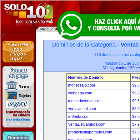
Dominios de la Categoría -
Ventas
316 dominios en esta categ
Mostrando 1 de 150
Ver siguientes 150 >>
Nombre de Dominio
Prec
monetizalo.com
$9,
webpago.com
$9,
mercadoventas.com
$9,
ventavirtual.com
$8,
e-Venta.com
$8,
VentaDeCampos.com
$7,
productosimportados.com
$7,