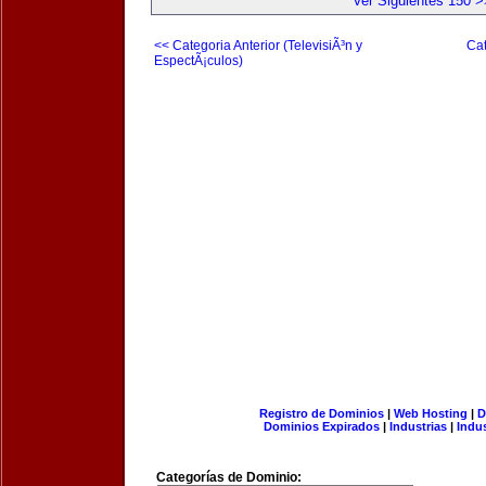
Ver Siguientes 150 >
<< Categoria Anterior (TelevisiÃ³n y
Cat
EspectÃ¡culos)
Registro de Dominios
|
Web Hosting
|
D
Dominios Expirados
|
Industrias
|
Indu
Categorías de Dominio: