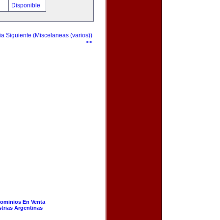
!
Disponible
a Siguiente (Miscelaneas (varios))
>>
ominios En Venta
strias Argentinas